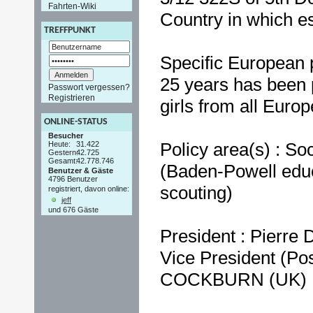
Fahrten-Wiki
Country in which e
TREFFPUNKT
Specific European p
25 years has been 
Passwort vergessen?
Registrieren
girls from all Euro
ONLINE-STATUS
Besucher
Policy area(s) : Soc
Heute:
31.422
Gestern:
42.725
Gesamt:
42.778.746
(Baden-Powell edu
Benutzer & Gäste
4796 Benutzer
scouting)
registriert, davon online:
jeff
und 676 Gäste
President : Pierre
Vice President (Pos
COCKBURN (UK)