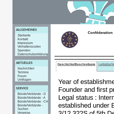
ALLGEMEINES
Conféderation
Startseite
Kontakt
Impressum
Verhaltenscodex
Spenden
Datenschutzerklärung
AKTUELLES
Geschichte/Beschreibung
Leitsätze/
Nachrichten
Termine
Forum
Year of establishme
Umfragen
Founder and first p
SERVICE
Bünde/Verbände - D
Legal status : Inter
Bünde/Verbände - A
Bünde/Verbände - CH
established under 
Bünde/Verbände -
Suchen
3/12 322S of 5th D
Verweise