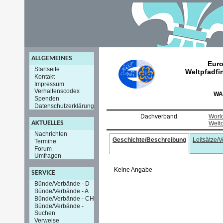
ALLGEMEINES
Euro
Startseite
Weltpfadfi
Kontakt
Impressum
Verhaltenscodex
WA
Spenden
Datenschutzerklärung
Dachverband
World
AKTUELLES
Welt
Nachrichten
Geschichte/Beschreibung
Leitsätze/
Termine
Forum
Umfragen
Keine Angabe
SERVICE
Bünde/Verbände - D
Bünde/Verbände - A
Bünde/Verbände - CH
Bünde/Verbände -
Suchen
Verweise