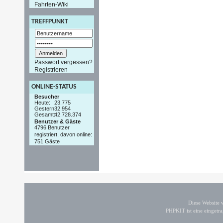
Fahrten-Wiki
TREFFPUNKT
Passwort vergessen?
Registrieren
ONLINE-STATUS
Besucher
Heute:
23.775
Gestern:
32.954
Gesamt:
42.728.374
Benutzer & Gäste
4796 Benutzer
registriert, davon online:
751 Gäste
Diese Website
PHPKIT ist eine einget