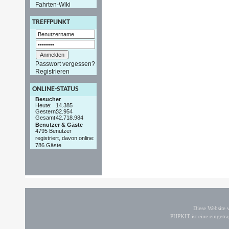
Fahrten-Wiki
TREFFPUNKT
Passwort vergessen?
Registrieren
ONLINE-STATUS
Besucher
Heute:
14.385
Gestern:
32.954
Gesamt:
42.718.984
Benutzer & Gäste
4795 Benutzer
registriert, davon online:
786 Gäste
Diese Website
PHPKIT ist eine einget