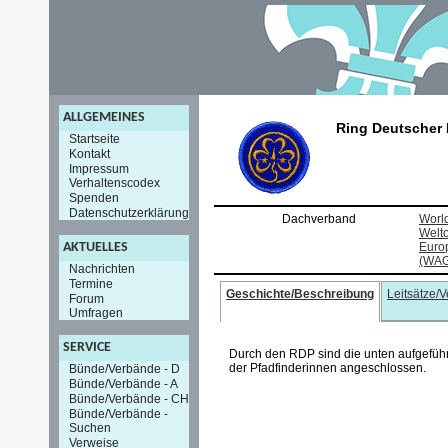
ALLGEMEINES
Ring Deutscher
Startseite
Kontakt
Impressum
Verhaltenscodex
Spenden
Datenschutzerklärung
Dachverband
World
Welt
AKTUELLES
Euro
(WAG
Nachrichten
Termine
Geschichte/Beschreibung
Leitsätze/
Forum
Umfragen
SERVICE
Durch den RDP sind die unten aufgefüh
der Pfadfinderinnen angeschlossen.
Bünde/Verbände - D
Bünde/Verbände - A
Bünde/Verbände - CH
Bünde/Verbände -
Suchen
Verweise