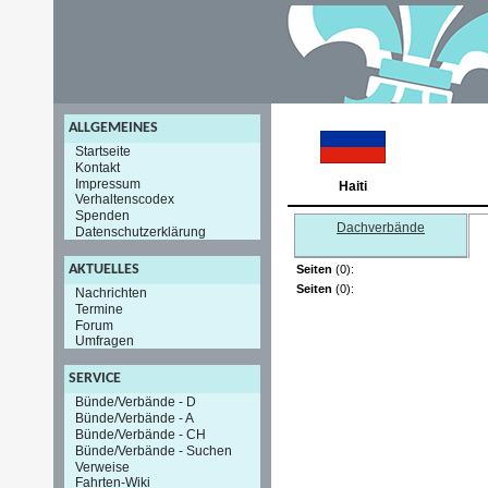
ALLGEMEINES
Startseite
Kontakt
Impressum
Haiti
Verhaltenscodex
Spenden
Dachverbände
Datenschutzerklärung
AKTUELLES
Seiten
(0):
Seiten
(0):
Nachrichten
Termine
Forum
Umfragen
SERVICE
Bünde/Verbände - D
Bünde/Verbände - A
Bünde/Verbände - CH
Bünde/Verbände - Suchen
Verweise
Fahrten-Wiki