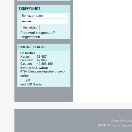
TREFFPUNKT
Passwort vergessen?
Registrieren
ONLINE-STATUS
Besucher
Heute:
31.487
Gestern:
42.868
Gesamt:
42.863.160
Benutzer & Gäste
4797 Benutzer registriert, davon
online:
jeff
und 710 Gäste
Diese Website
PHPKIT ist eine einget