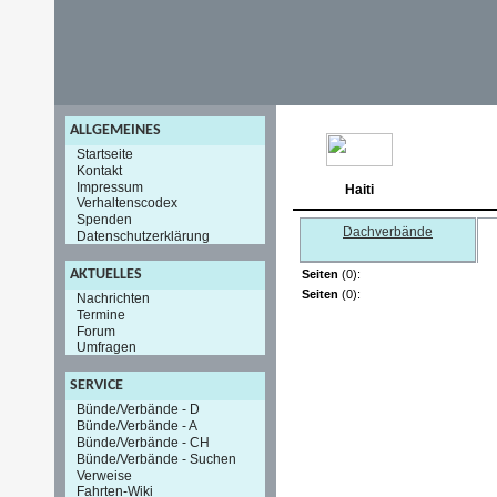
ALLGEMEINES
Startseite
Kontakt
Impressum
Haiti
Verhaltenscodex
Spenden
Dachverbände
Datenschutzerklärung
AKTUELLES
Seiten
(0):
Seiten
(0):
Nachrichten
Termine
Forum
Umfragen
SERVICE
Bünde/Verbände - D
Bünde/Verbände - A
Bünde/Verbände - CH
Bünde/Verbände - Suchen
Verweise
Fahrten-Wiki