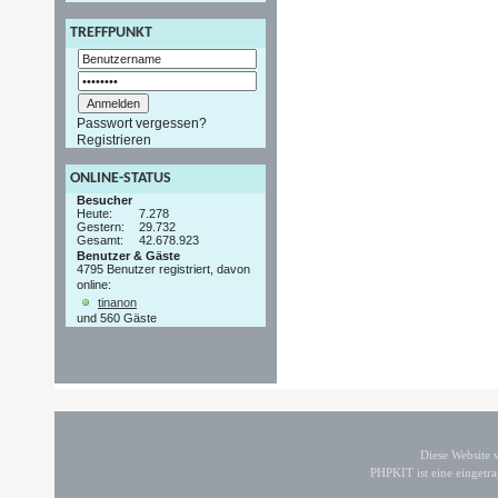
TREFFPUNKT
Passwort vergessen?
Registrieren
ONLINE-STATUS
Besucher
Heute:
7.278
Gestern:
29.732
Gesamt:
42.678.923
Benutzer & Gäste
4795 Benutzer registriert, davon
online:
tinanon
und 560 Gäste
Diese Website
PHPKIT ist eine einget