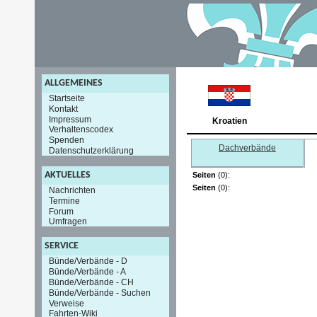
ALLGEMEINES
Startseite
Kontakt
Impressum
Kroatien
Verhaltenscodex
Spenden
Dachverbände
Datenschutzerklärung
AKTUELLES
Seiten
(0):
Seiten
(0):
Nachrichten
Termine
Forum
Umfragen
SERVICE
Bünde/Verbände - D
Bünde/Verbände - A
Bünde/Verbände - CH
Bünde/Verbände - Suchen
Verweise
Fahrten-Wiki