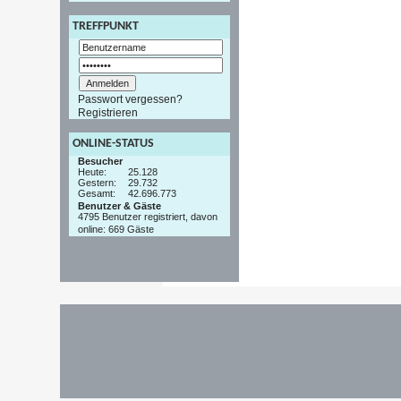
TREFFPUNKT
Passwort vergessen?
Registrieren
ONLINE-STATUS
Besucher
Heute:
25.128
Gestern:
29.732
Gesamt:
42.696.773
Benutzer & Gäste
4795 Benutzer registriert, davon
online: 669 Gäste