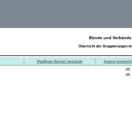
Bünde und Verbände
Übersicht der Gruppierungen i
e
Pfadfinder Bünde/-Verbände
Andere bündisch
alle
alle