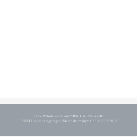
Diese Website wurde mit PHPKIT WCMS erstellt
PHPKIT ist eine eingetragene Marke der mxbyte GbR © 2002-2012