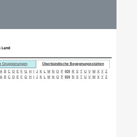
m Land
e Gruppierungen
Überbündische Begegnungsstätten
A
B
C
D
E
F
G
H
I
J
K
L
M
N
O
P
(
Q
)
R
S
T
U
V
W
X
Y
Z
A
B
C
D
E
F
G
H
I
J
K
L
M
N
O
P
(
Q
)
R
S
T
U
V
W
X
Y
Z