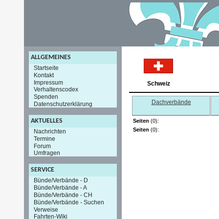
ALLGEMEINES
Startseite
Kontakt
Impressum
Schweiz
Verhaltenscodex
Spenden
Dachverbände
Datenschutzerklärung
AKTUELLES
Seiten
(0):
Seiten
(0):
Nachrichten
Termine
Forum
Umfragen
SERVICE
Bünde/Verbände - D
Bünde/Verbände - A
Bünde/Verbände - CH
Bünde/Verbände - Suchen
Verweise
Fahrten-Wiki