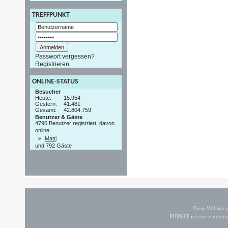
TREFFPUNKT
Passwort vergessen?
Registrieren
ONLINE-STATUS
Besucher
Heute:
15.954
Gestern:
41.481
Gesamt:
42.804.759
Benutzer & Gäste
4796 Benutzer registriert, davon
online:
Matti
und 792 Gäste
Diese Website
PHPKIT ist eine einget