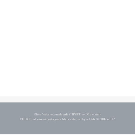
Diese Website wurde mit PHPKIT WCMS erstellt
PHPKIT ist eine eingetragene Marke der mxbyte GbR © 2002-2012