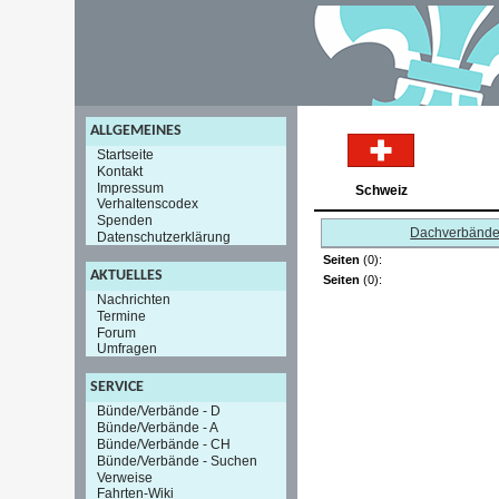
ALLGEMEINES
Startseite
Kontakt
Impressum
Schweiz
Verhaltenscodex
Spenden
Dachverbänd
Datenschutzerklärung
Seiten
(0):
AKTUELLES
Seiten
(0):
Nachrichten
Termine
Forum
Umfragen
SERVICE
Bünde/Verbände - D
Bünde/Verbände - A
Bünde/Verbände - CH
Bünde/Verbände - Suchen
Verweise
Fahrten-Wiki