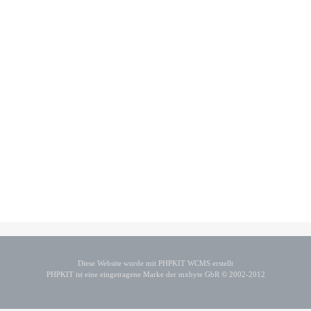
Diese Website wurde mit PHPKIT WCMS erstellt
PHPKIT ist eine eingetragene Marke der mxbyte GbR © 2002-2012