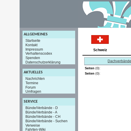
ALLGEMEINES
Startseite
Kontakt
Impressum
Schweiz
Verhaltenscodex
Spenden
Dachverbänd
Datenschutzerklärung
Seiten
(0):
AKTUELLES
Seiten
(0):
Nachrichten
Termine
Forum
Umfragen
SERVICE
Bünde/Verbände - D
Bünde/Verbände - A
Bünde/Verbände - CH
Bünde/Verbände - Suchen
Verweise
Fahrten-Wiki