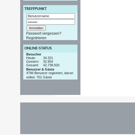
TREFFPUNKT
Passwort vergessen?
Registrieren
ONLINE-STATUS
Besucher
Heute:
34.321
Gestern:
32.954
Gesamt:
42.738.920
Benutzer & Gäste
4796 Benutzer registriert, davon
online: 701 Gäste