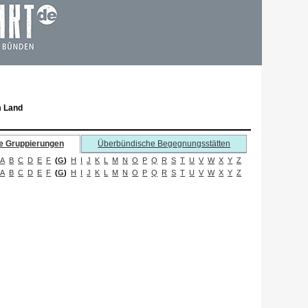
m Land
e Gruppierungen
Überbündische Begegnungsstätten
A
B
C
D
E
F
(
G
)
H
I
J
K
L
M
N
O
P
Q
R
S
T
U
V
W
X
Y
Z
A
B
C
D
E
F
(
G
)
H
I
J
K
L
M
N
O
P
Q
R
S
T
U
V
W
X
Y
Z