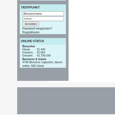
TREFFPUNKT
Passwort vergessen?
Registrieren
ONLINE-STATUS
Besucher
Heute:
31.440
Gestern:
32.954
Gesamt:
42.736.039
Benutzer & Gäste
4796 Benutzer registriert, davon
online: 666 Gäste