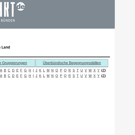
m Land
e Gruppierungen
Überbündische Begegnungsstätten
A
B
C
D
E
F
G
H
I
J
K
L
M
N
O
P
Q
R
S
T
U
V
W
X
Y
(
Z
)
A
B
C
D
E
F
G
H
I
J
K
L
M
N
O
P
Q
R
S
T
U
V
W
X
Y
(
Z
)