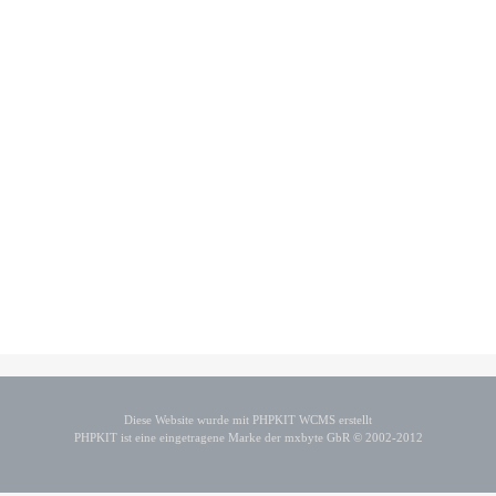
Diese Website wurde mit PHPKIT WCMS erstellt
PHPKIT ist eine eingetragene Marke der mxbyte GbR © 2002-2012