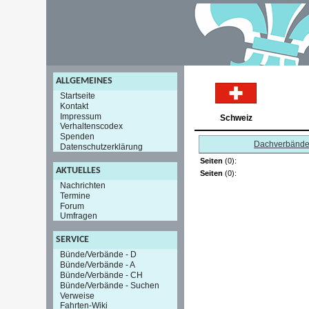
ALLGEMEINES
Startseite
Kontakt
Impressum
Schweiz
Verhaltenscodex
Spenden
Dachverbänd
Datenschutzerklärung
Seiten
(0):
AKTUELLES
Seiten
(0):
Nachrichten
Termine
Forum
Umfragen
SERVICE
Bünde/Verbände - D
Bünde/Verbände - A
Bünde/Verbände - CH
Bünde/Verbände - Suchen
Verweise
Fahrten-Wiki