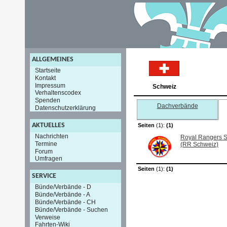
ALLGEMEINES
Startseite
Kontakt
Impressum
Schweiz
Verhaltenscodex
Spenden
Dachverbände
Datenschutzerklärung
AKTUELLES
Seiten
(1):
(1)
Nachrichten
Royal Rangers 
Termine
(RR Schweiz)
Forum
Umfragen
Seiten
(1):
(1)
SERVICE
Bünde/Verbände - D
Bünde/Verbände - A
Bünde/Verbände - CH
Bünde/Verbände - Suchen
Verweise
Fahrten-Wiki