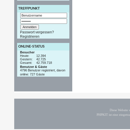
TREFFPUNKT
Passwort vergessen?
Registrieren
ONLINE-STATUS
Besucher
Heute:
12.394
Gestern:
42.725
Gesamt:
42.759.718
Benutzer & Gäste
4796 Benutzer registriert, davon
online: 727 Gäste
Diese Website
PHPKIT ist eine einget