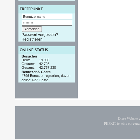
TREFFPUNKT
Passwort vergessen?
Registrieren
ONLINE-STATUS
Besucher
Heute:
19.906
Gestern:
42.725
Gesamt:
42.767.230
Benutzer & Gäste
4796 Benutzer registriert, davon
online: 627 Gäste
Diese Website
PHPKIT ist eine einget