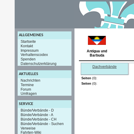
ALLGEMEINES
Startseite
Kontakt
Impressum
Antigua und
Verhaltenscodex
Barbuda
Spenden
Datenschutzerklärung
Dachverbände
AKTUELLES
Seiten
(0):
Nachrichten
Seiten
(0):
Termine
Forum
Umfragen
SERVICE
Bünde/Verbände - D
Bünde/Verbände - A
Bünde/Verbände - CH
Bünde/Verbände - Suchen
Verweise
Fahrten-Wiki