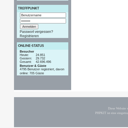
TREFFPUNKT
Passwort vergessen?
Registrieren
ONLINE-STATUS
Besucher
Heute:
24.851
Gestern:
29.732
Gesamt:
42.696.496
Benutzer & Gäste
4795 Benutzer registriert, davon
online: 705 Gäste
Diese Website
PHPKIT ist eine einget