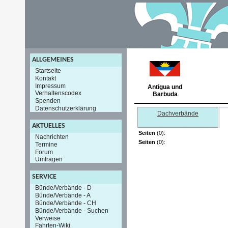
ALLGEMEINES
Startseite
Kontakt
Impressum
Antigua und
Verhaltenscodex
Barbuda
Spenden
Datenschutzerklärung
Dachverbände
AKTUELLES
Seiten
(0):
Nachrichten
Seiten
(0):
Termine
Forum
Umfragen
SERVICE
Bünde/Verbände - D
Bünde/Verbände - A
Bünde/Verbände - CH
Bünde/Verbände - Suchen
Verweise
Fahrten-Wiki