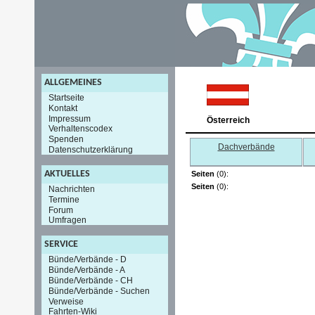
ALLGEMEINES
Startseite
Kontakt
Impressum
Österreich
Verhaltenscodex
Spenden
Dachverbände
Datenschutzerklärung
AKTUELLES
Seiten
(0):
Seiten
(0):
Nachrichten
Termine
Forum
Umfragen
SERVICE
Bünde/Verbände - D
Bünde/Verbände - A
Bünde/Verbände - CH
Bünde/Verbände - Suchen
Verweise
Fahrten-Wiki