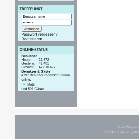
TREFFPUNKT
Passwort vergessen?
Registrieren
ONLINE-STATUS
Besucher
Heute:
21.872
Gestern:
41.481
Gesamt:
42.810.677
Benutzer & Gäste
4797 Benutzer registriert, davon
online:
Matti
und 591 Gäste
Diese Website
PHPKIT ist eine einget