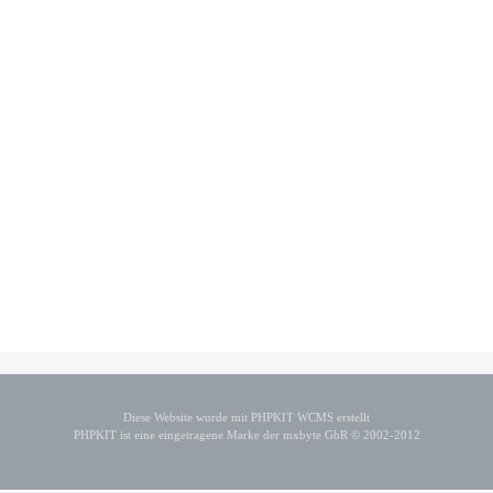
Diese Website wurde mit PHPKIT WCMS erstellt
PHPKIT ist eine eingetragene Marke der mxbyte GbR © 2002-2012