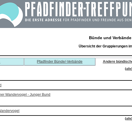
Bünde und Verbände
Übersicht der Gruppierungen i
e
Pfadfinder Bünde/-Verbände
Andere bündisch
(
alle
d
cher Wandervogel - Junger Bund
 Wandervogel
(
alle