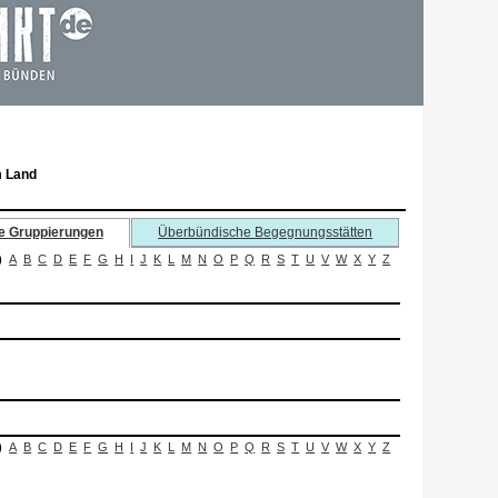
m Land
e Gruppierungen
Überbündische Begegnungsstätten
)
A
B
C
D
E
F
G
H
I
J
K
L
M
N
O
P
Q
R
S
T
U
V
W
X
Y
Z
)
A
B
C
D
E
F
G
H
I
J
K
L
M
N
O
P
Q
R
S
T
U
V
W
X
Y
Z