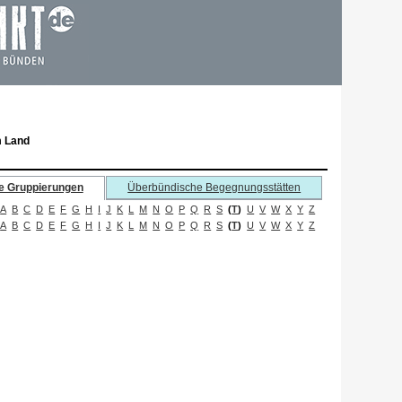
m Land
e Gruppierungen
Überbündische Begegnungsstätten
A
B
C
D
E
F
G
H
I
J
K
L
M
N
O
P
Q
R
S
(
T
)
U
V
W
X
Y
Z
A
B
C
D
E
F
G
H
I
J
K
L
M
N
O
P
Q
R
S
(
T
)
U
V
W
X
Y
Z