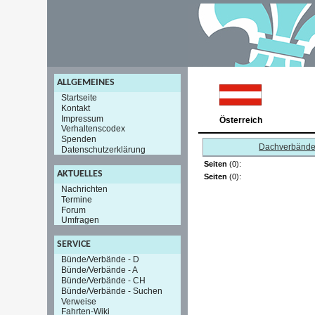
ALLGEMEINES
Startseite
Kontakt
Impressum
Österreich
Verhaltenscodex
Spenden
Dachverbänd
Datenschutzerklärung
Seiten
(0):
AKTUELLES
Seiten
(0):
Nachrichten
Termine
Forum
Umfragen
SERVICE
Bünde/Verbände - D
Bünde/Verbände - A
Bünde/Verbände - CH
Bünde/Verbände - Suchen
Verweise
Fahrten-Wiki