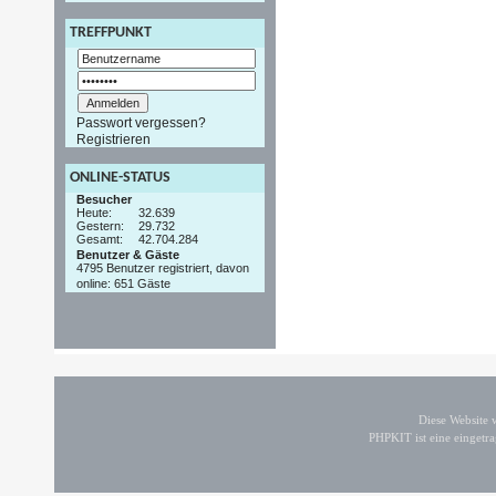
TREFFPUNKT
Passwort vergessen?
Registrieren
ONLINE-STATUS
Besucher
Heute:
32.639
Gestern:
29.732
Gesamt:
42.704.284
Benutzer & Gäste
4795 Benutzer registriert, davon
online: 651 Gäste
Diese Website
PHPKIT ist eine einget