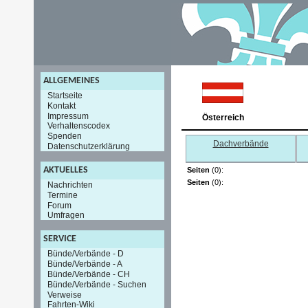
ALLGEMEINES
Startseite
Kontakt
Impressum
Österreich
Verhaltenscodex
Spenden
Dachverbände
Datenschutzerklärung
AKTUELLES
Seiten
(0):
Seiten
(0):
Nachrichten
Termine
Forum
Umfragen
SERVICE
Bünde/Verbände - D
Bünde/Verbände - A
Bünde/Verbände - CH
Bünde/Verbände - Suchen
Verweise
Fahrten-Wiki