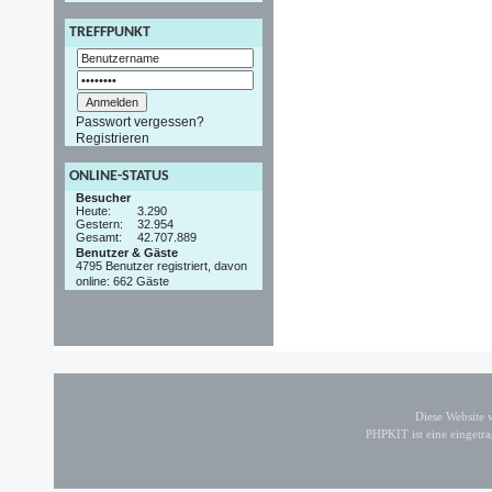
TREFFPUNKT
Passwort vergessen?
Registrieren
ONLINE-STATUS
Besucher
Heute:
3.290
Gestern:
32.954
Gesamt:
42.707.889
Benutzer & Gäste
4795 Benutzer registriert, davon
online: 662 Gäste
Diese Website
PHPKIT ist eine einget