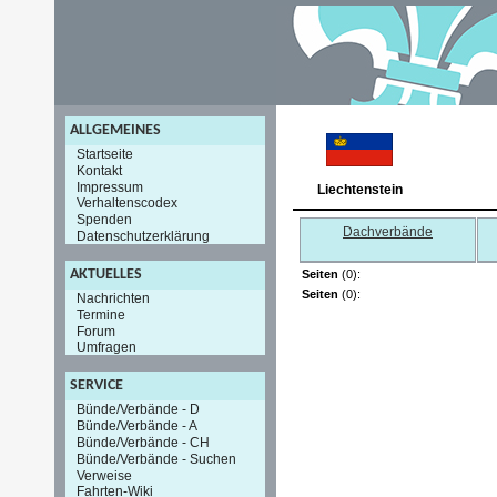
ALLGEMEINES
Startseite
Kontakt
Impressum
Liechtenstein
Verhaltenscodex
Spenden
Dachverbände
Datenschutzerklärung
AKTUELLES
Seiten
(0):
Seiten
(0):
Nachrichten
Termine
Forum
Umfragen
SERVICE
Bünde/Verbände - D
Bünde/Verbände - A
Bünde/Verbände - CH
Bünde/Verbände - Suchen
Verweise
Fahrten-Wiki