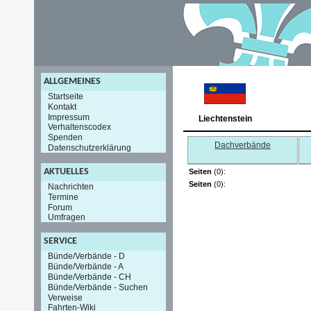
ALLGEMEINES
Startseite
Kontakt
Impressum
Liechtenstein
Verhaltenscodex
Spenden
Dachverbände
Datenschutzerklärung
AKTUELLES
Seiten
(0):
Seiten
(0):
Nachrichten
Termine
Forum
Umfragen
SERVICE
Bünde/Verbände - D
Bünde/Verbände - A
Bünde/Verbände - CH
Bünde/Verbände - Suchen
Verweise
Fahrten-Wiki