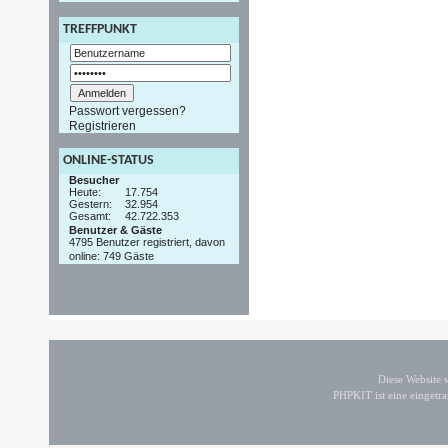
TREFFPUNKT
Passwort vergessen?
Registrieren
ONLINE-STATUS
Besucher
Heute:
17.754
Gestern:
32.954
Gesamt:
42.722.353
Benutzer & Gäste
4795 Benutzer registriert, davon
online: 749 Gäste
Diese Website
PHPKIT ist eine einget