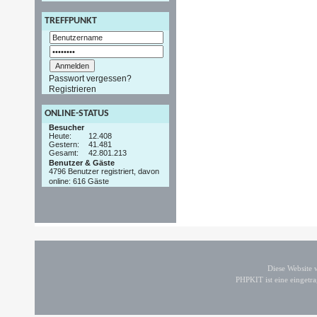
TREFFPUNKT
Passwort vergessen?
Registrieren
ONLINE-STATUS
Besucher
Heute:
12.408
Gestern:
41.481
Gesamt:
42.801.213
Benutzer & Gäste
4796 Benutzer registriert, davon
online: 616 Gäste
Diese Website
PHPKIT ist eine einget