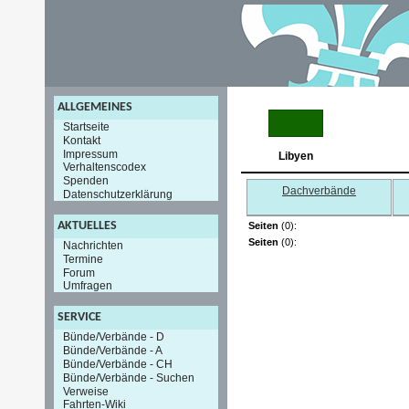
ALLGEMEINES
Startseite
Kontakt
Impressum
Libyen
Verhaltenscodex
Spenden
Dachverbände
Datenschutzerklärung
AKTUELLES
Seiten
(0):
Seiten
(0):
Nachrichten
Termine
Forum
Umfragen
SERVICE
Bünde/Verbände - D
Bünde/Verbände - A
Bünde/Verbände - CH
Bünde/Verbände - Suchen
Verweise
Fahrten-Wiki