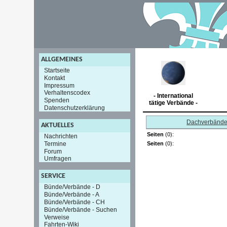
ALLGEMEINES
Startseite
Kontakt
Impressum
Verhaltenscodex
- International
Spenden
tätige Verbände -
Datenschutzerklärung
Dachverbänd
AKTUELLES
Seiten
(0):
Nachrichten
Termine
Seiten
(0):
Forum
Umfragen
SERVICE
Bünde/Verbände - D
Bünde/Verbände - A
Bünde/Verbände - CH
Bünde/Verbände - Suchen
Verweise
Fahrten-Wiki