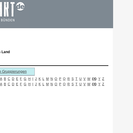
m Land
e Gruppierungen
A
B
C
D
E
F
G
H
I
J
K
L
M
N
O
P
Q
R
S
T
U
V
W
(
X
)
Y
Z
A
B
C
D
E
F
G
H
I
J
K
L
M
N
O
P
Q
R
S
T
U
V
W
(
X
)
Y
Z