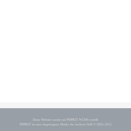
Diese Website wurde mit PHPKIT WCMS erstellt
PHPKIT ist eine eingetragene Marke der mxbyte GbR © 2002-2012