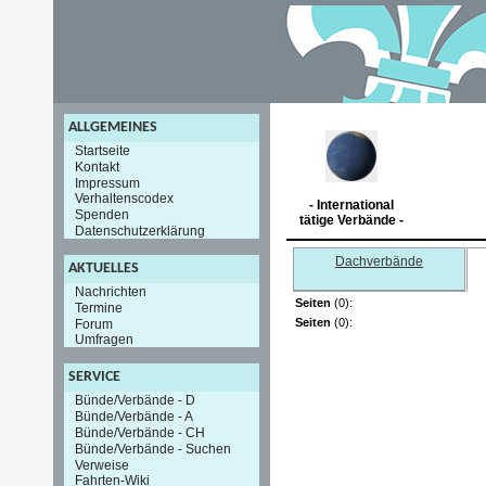
ALLGEMEINES
Startseite
Kontakt
Impressum
Verhaltenscodex
- International
Spenden
tätige Verbände -
Datenschutzerklärung
Dachverbände
AKTUELLES
Nachrichten
Seiten
(0):
Termine
Seiten
(0):
Forum
Umfragen
SERVICE
Bünde/Verbände - D
Bünde/Verbände - A
Bünde/Verbände - CH
Bünde/Verbände - Suchen
Verweise
Fahrten-Wiki