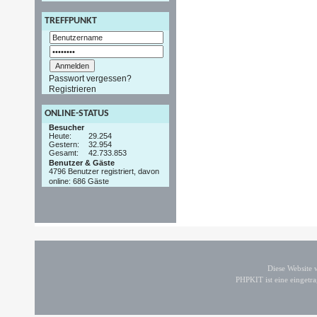
TREFFPUNKT
Passwort vergessen?
Registrieren
ONLINE-STATUS
Besucher
Heute:
29.254
Gestern:
32.954
Gesamt:
42.733.853
Benutzer & Gäste
4796 Benutzer registriert, davon
online: 686 Gäste
Diese Website
PHPKIT ist eine einget