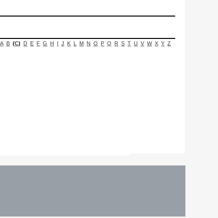
A
B
(
C
)
D
E
F
G
H
I
J
K
L
M
N
O
P
Q
R
S
T
U
V
W
X
Y
Z