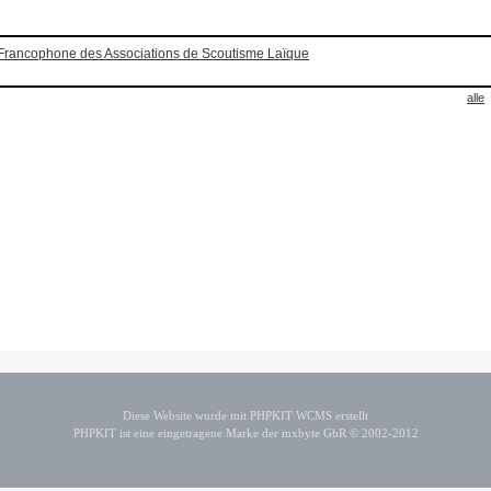
Francophone des Associations de Scoutisme Laïque
alle
Diese Website wurde mit PHPKIT WCMS erstellt
PHPKIT ist eine eingetragene Marke der mxbyte GbR © 2002-2012