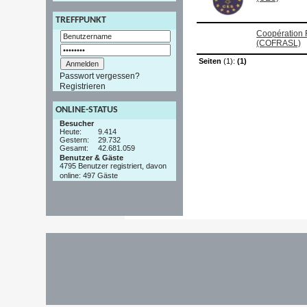
TREFFPUNKT
Coopération 
(COFRASL)
Seiten
(1):
(1)
Passwort vergessen?
Registrieren
ONLINE-STATUS
Besucher
Heute:
9.414
Gestern:
29.732
Gesamt:
42.681.059
Benutzer & Gäste
4795 Benutzer registriert, davon
online: 497 Gäste