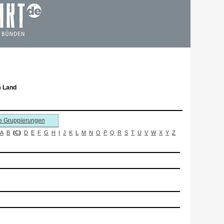
m Land
e Gruppierungen
A
B
(
C
)
D
E
F
G
H
I
J
K
L
M
N
O
P
Q
R
S
T
U
V
W
X
Y
Z