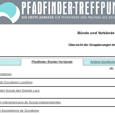
Bünde und Verbände
Übersicht der Gruppierungen i
e
Pfadfinder Bünde/-Verbände
Andere bündisch
alle
oradores
do Escutismo Lusófono
 des Scouts des Grands Lacs
n interamericana de Scouts independientes
n Européenne de Scoutisme