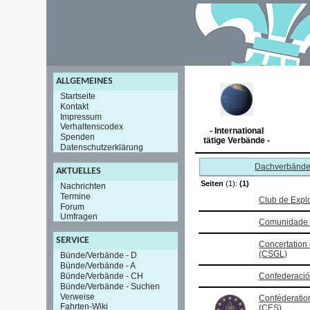
ALLGEMEINES
Startseite
Kontakt
Impressum
Verhaltenscodex
- International
Spenden
tätige Verbände -
Datenschutzerklärung
Dachverbänd
AKTUELLES
Seiten
(1):
(1)
Nachrichten
Termine
Club de Expl
Forum
Umfragen
Comunidade 
SERVICE
Concertation
(CSGL)
Bünde/Verbände - D
Bünde/Verbände - A
Bünde/Verbände - CH
Confederació
Bünde/Verbände - Suchen
Verweise
Conféderatio
Fahrten-Wiki
(CES)