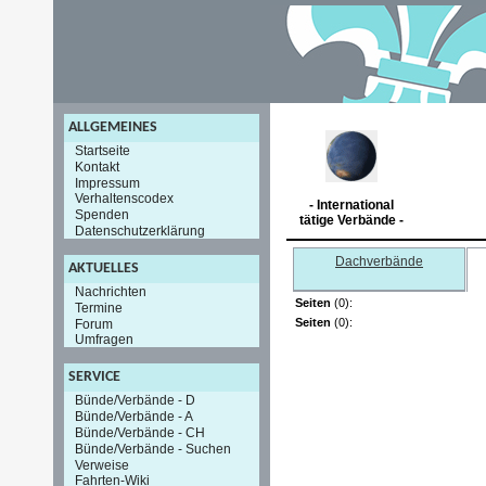
ALLGEMEINES
Startseite
Kontakt
Impressum
Verhaltenscodex
- International
Spenden
tätige Verbände -
Datenschutzerklärung
Dachverbände
AKTUELLES
Nachrichten
Seiten
(0):
Termine
Seiten
(0):
Forum
Umfragen
SERVICE
Bünde/Verbände - D
Bünde/Verbände - A
Bünde/Verbände - CH
Bünde/Verbände - Suchen
Verweise
Fahrten-Wiki