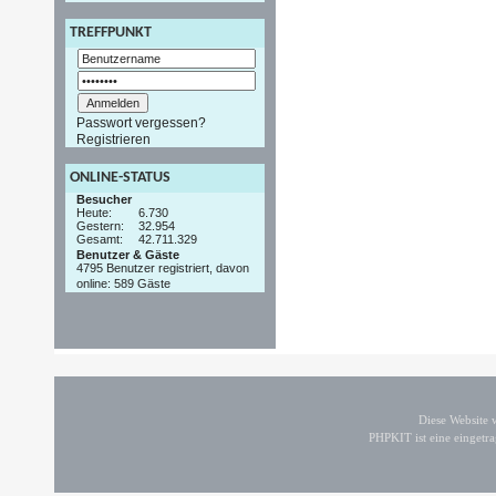
TREFFPUNKT
Passwort vergessen?
Registrieren
ONLINE-STATUS
Besucher
Heute:
6.730
Gestern:
32.954
Gesamt:
42.711.329
Benutzer & Gäste
4795 Benutzer registriert, davon
online: 589 Gäste
Diese Website
PHPKIT ist eine einget