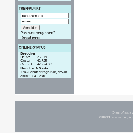
TREFFPUNKT
Passwort vergessen?
Registrieren
ONLINE-STATUS
Besucher
Heute:
26.679
Gestern:
42.725
Gesamt:
42.774.003
Benutzer & Gäste
4796 Benutzer registriert, davon
online: 564 Gäste
Diese Website
PHPKIT ist eine einget