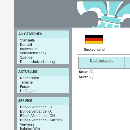
ALLGEMEINES
Startseite
Kontakt
Impressum
Deutschland
Verhaltenscodex
Spenden
Dachverbände
Datenschutzerklärung
AKTUELLES
Seiten
(0):
Seiten
(0):
Nachrichten
Termine
Forum
Umfragen
SERVICE
Bünde/Verbände - D
Bünde/Verbände - A
Bünde/Verbände - CH
Bünde/Verbände - Suchen
Verweise
Fahrten-Wiki