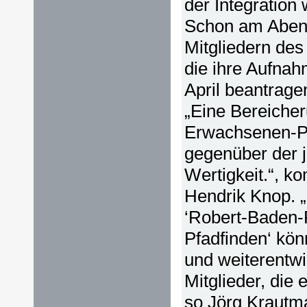
der Integration
Schon am Abend
Mitgliedern des
die ihre Aufna
April beantrage
„Eine Bereiche
Erwachsenen-Pf
gegenüber der 
Wertigkeit.“, 
Hendrik Knop. „
‘Robert-Baden-
Pfadfinden‘ kön
und weiterentwi
Mitglieder, die
so Jörg Krautm