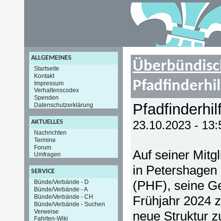
ALLGEMEINES
Überbündisc
Startseite
Kontakt
Pfadfinderhi
Impressum
Verhaltenscodex
Spenden
Pfadfinderhi
Datenschutzerklärung
AKTUELLES
23.10.2023 - 13
Nachrichten
Termine
Forum
Auf seiner Mit
Umfragen
in Petershagen 
SERVICE
(PHF), seine Ge
Bünde/Verbände - D
Bünde/Verbände - A
Bünde/Verbände - CH
Frühjahr 2024 z
Bünde/Verbände - Suchen
Verweise
neue Struktur z
Fahrten-Wiki