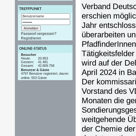
Verband Deutsc
TREFFPUNKT
erschien mögli
Jahr entschloss
überarbeiten un
Passwort vergessen?
Registrieren
PfadfinderInnen
ONLINE-STATUS
Tätigkeitsfelde
Besucher
Heute:
20.953
wird auf der D
Gestern:
41.481
Gesamt:
42.809.758
April 2024 in B
Benutzer & Gäste
4797 Benutzer registriert, davon
online: 553 Gäste
Der kommissari
Vorstand des 
Monaten die ge
Sondierungsgesp
weitgehende Üb
der Chemie der