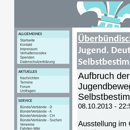
ALLGEMEINES
Überbündisc
Startseite
Kontakt
Jugend. Deu
Impressum
Verhaltenscodex
Spenden
Selbstbesti
Datenschutzerklärung
AKTUELLES
Aufbruch de
Nachrichten
Termine
Jugendbewe
Forum
Umfragen
Selbstbesti
SERVICE
08.10.2013 - 22
Bünde/Verbände - D
Bünde/Verbände - A
Bünde/Verbände - CH
Bünde/Verbände - Suchen
Ausstellung i
Verweise
Fahrten-Wiki