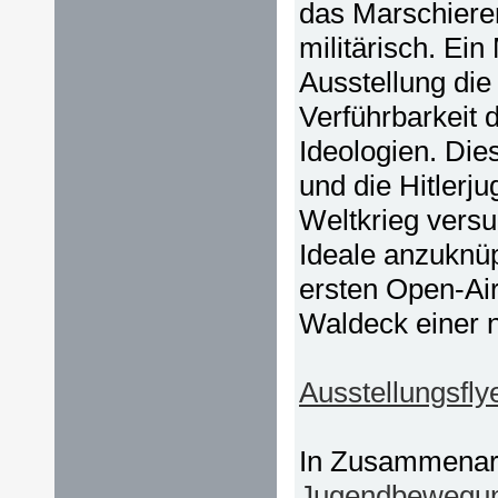
das Marschiere
militärisch. Ein
Ausstellung di
Verführbarkeit 
Ideologien. Die
und die Hitler
Weltkrieg vers
Ideale anzuknüp
ersten Open-Air
Waldeck einer n
Ausstellungsfly
In Zusammenar
Jugendbewegu