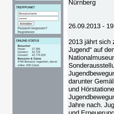
Nürnberg
TREFFPUNKT
26.09.2013 - 1
Passwort vergessen?
Registrieren
2013 jährt sich
ONLINE-STATUS
Besucher
Jugend“ auf d
Heute:
27.305
Gestern:
42.725
Gesamt:
42.774.629
Nationalmuseum
Benutzer & Gäste
4796 Benutzer registriert, davon
Sonderausstellu
online: 609 Gäste
Jugendbewegung
darunter Gemäld
und Hörstation
Jugendbewegung
Jahre nach. Ju
und Erneuerung,