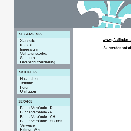
ALLGEMEINES
www.pfadfinder-t
Startseite
Kontakt
Sie werden sofort
Impressum
Verhaltenscodex
Spenden
Datenschutzerklärung
AKTUELLES
Nachrichten
Termine
Forum
Umfragen
SERVICE
Bünde/Verbände - D
Bünde/Verbände - A
Bünde/Verbände - CH
Bünde/Verbände - Suchen
Verweise
Fahrten-Wiki