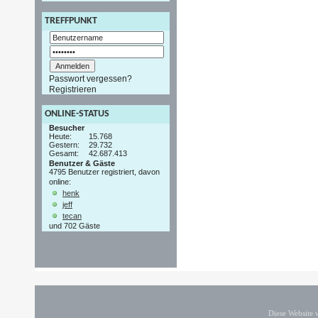
TREFFPUNKT
Passwort vergessen?
Registrieren
ONLINE-STATUS
Besucher
Heute:
15.768
Gestern:
29.732
Gesamt:
42.687.413
Benutzer & Gäste
4795 Benutzer registriert, davon
online:
henk
jeff
tecan
und 702 Gäste
Diese Website