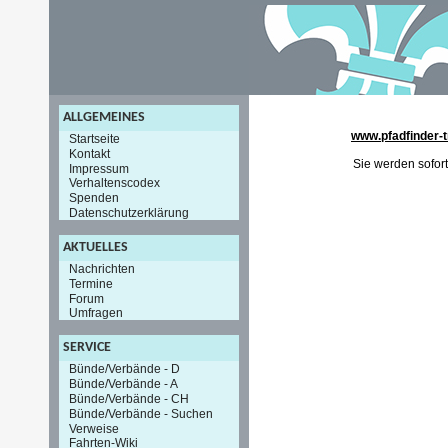
ALLGEMEINES
www.pfadfinder-t
Startseite
Kontakt
Sie werden sofort
Impressum
Verhaltenscodex
Spenden
Datenschutzerklärung
AKTUELLES
Nachrichten
Termine
Forum
Umfragen
SERVICE
Bünde/Verbände - D
Bünde/Verbände - A
Bünde/Verbände - CH
Bünde/Verbände - Suchen
Verweise
Fahrten-Wiki