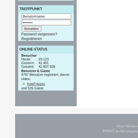
TREFFPUNKT
Passwort vergessen?
Registrieren
ONLINE-STATUS
Besucher
Heute:
19.123
Gestern:
41.481
Gesamt:
42.807.928
Benutzer & Gäste
4797 Benutzer registriert, davon
online:
freieFriesen
und 526 Gäste
Diese Website
PHPKIT ist eine einget