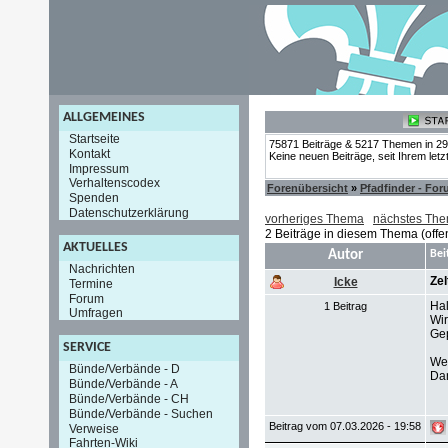
ALLGEMEINES
Startseite
75871 Beiträge & 5217 Themen in 2
Kontakt
Keine neuen Beiträge, seit Ihrem let
Impressum
Verhaltenscodex
Forenübersicht
»
Pfadfinder - Fo
Spenden
Datenschutzerklärung
vorheriges Thema
nächstes Th
2 Beiträge in diesem Thema (offe
AKTUELLES
Autor
Bei
Nachrichten
Zel
Icke
Termine
Forum
Hal
1 Beitrag
Umfragen
Wir
Gep
SERVICE
Wer
Bünde/Verbände - D
Da
Bünde/Verbände - A
Bünde/Verbände - CH
Bünde/Verbände - Suchen
Beitrag vom 07.03.2026 - 19:58
Verweise
Fahrten-Wiki