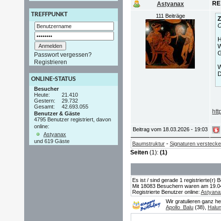
RE:
Astyanax
TREFFPUNKT
111 Beiträge
Z
O
H
W
G
Passwort vergessen?
Registrieren
W
D
ONLINE-STATUS
Besucher
Heute:
21.410
Gestern:
29.732
Gesamt:
42.693.055
htt
Benutzer & Gäste
4795 Benutzer registriert, davon
online:
Beitrag vom 18.03.2026 - 19:03
Astyanax
und 619 Gäste
-
Baumstruktur
Signaturen versteck
Seiten
(1):
(1)
Es ist / sind gerade 1 registrierte(r
Mit 18083 Besuchern waren am 19.04.2
Registrierte Benutzer online:
Astyana
Wir gratulieren ganz h
Apollo_Balu
(38),
Halu