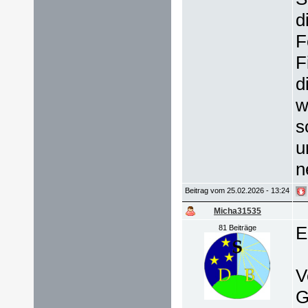
d
F
F
d
w
s
u
n
Beitrag vom 25.02.2026 - 13:24
Micha31535
E
81 Beiträge
V
G