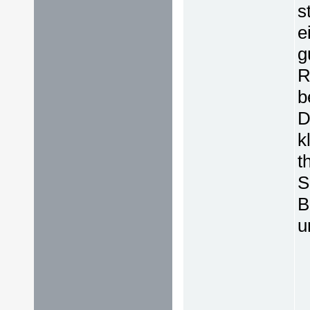
s
e
g
R
b
D
k
t
S
B
u