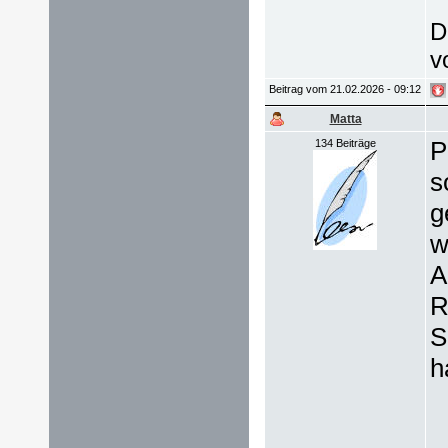
D
v
Beitrag vom 21.02.2026 - 09:12
Matta
P
134 Beiträge
s
g
w
A
R
S
h