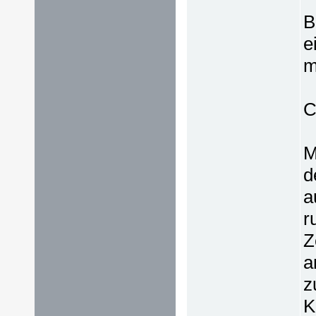
B
e
m
C
M
d
a
r
Z
a
z
K