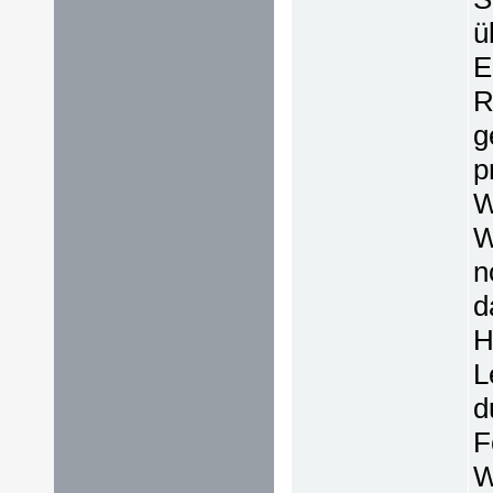
ü
E
R
g
p
W
W
n
d
H
L
d
F
W