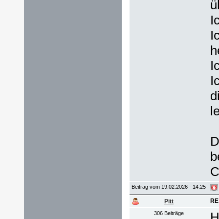
ü
I
I
h
I
I
d
l
D
b
C
Beitrag vom 19.02.2026 - 14:25
RE:
Pitt
H
306 Beiträge