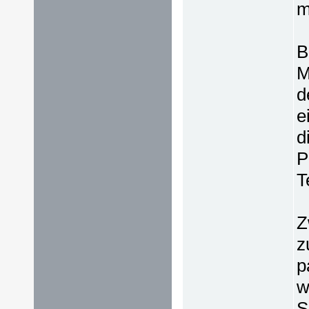
m
B
M
d
e
d
P
T
Z
z
p
w
S