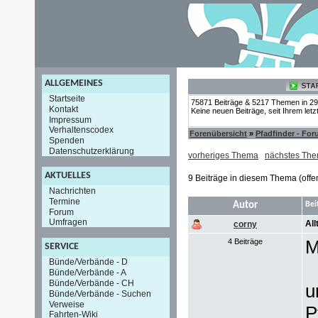
ALLGEMEINES
Startseite
75871 Beiträge & 5217 Themen in 2
Kontakt
Keine neuen Beiträge, seit Ihrem let
Impressum
Verhaltenscodex
Forenübersicht
»
Pfadfinder - Fo
Spenden
Datenschutzerklärung
vorheriges Thema
nächstes Th
AKTUELLES
9 Beiträge in diesem Thema (offe
Nachrichten
Termine
Autor
Bei
Forum
Umfragen
All
corny
M
4 Beiträge
SERVICE
Bünde/Verbände - D
Bünde/Verbände - A
Bünde/Verbände - CH
u
Bünde/Verbände - Suchen
Verweise
P
Fahrten-Wiki