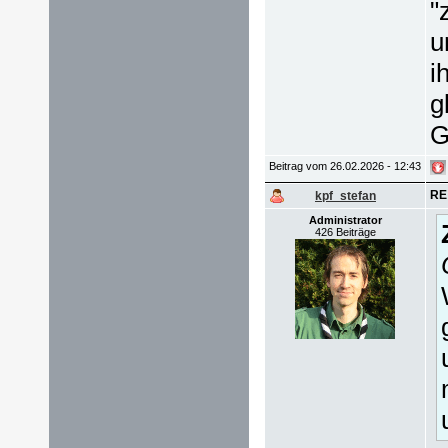
"
u
i
g
G
Beitrag vom 26.02.2026 - 12:43
RE
kpf_stefan
Administrator
426 Beiträge