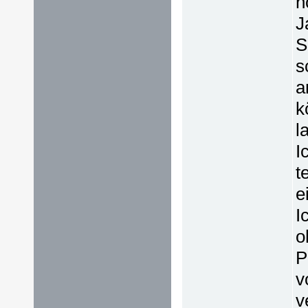
h
J
S
s
a
k
l
I
t
e
I
o
P
v
v