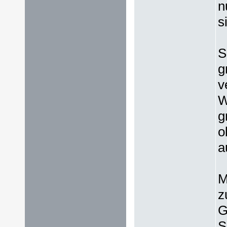
n
s
S
g
v
W
g
o
a
M
z
G
S