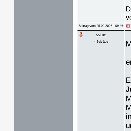
D
v
Beitrag vom 25.02.2026 - 09:46
corny
M
4 Beiträge
e
E
J
M
M
i
u