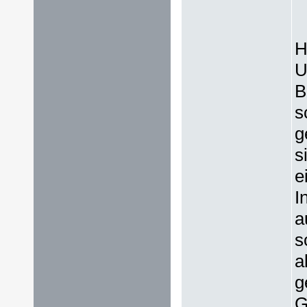
H
U
B
s
g
s
e
I
a
s
a
g
G