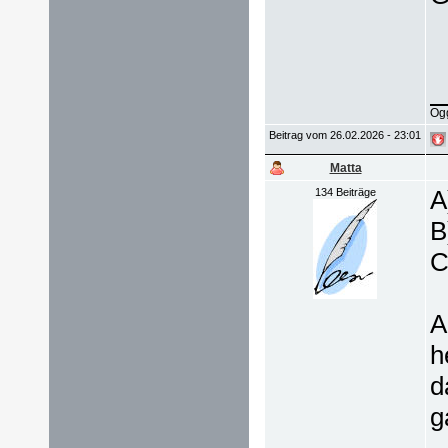
Ogg
Beitrag vom 26.02.2026 - 23:01
Matta
A
134 Beiträge
B
C
A
h
d
g