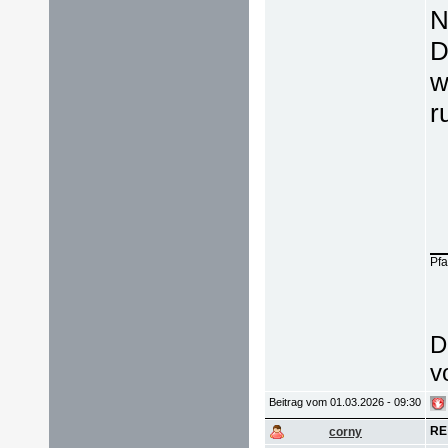
N
D
w
r
Pfa
D
v
Beitrag vom 01.03.2026 - 09:30
RE
corny