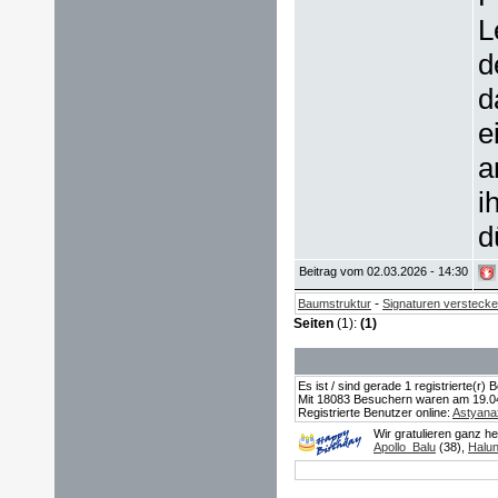
L
d
d
e
a
i
d
Beitrag vom 02.03.2026 - 14:30
-
Baumstruktur
Signaturen versteck
Seiten
(1):
(1)
Es ist / sind gerade 1 registrierte(r
Mit 18083 Besuchern waren am 19.04.2
Registrierte Benutzer online:
Astyana
Wir gratulieren ganz h
Apollo_Balu
(38),
Halu