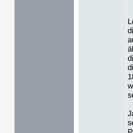
L
d
a
ä
d
d
1
w
s
J
s
P