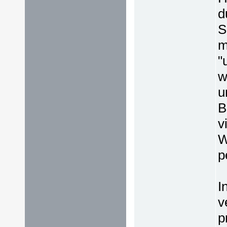
d
S
m
"
w
u
B
v
W
p
I
v
p