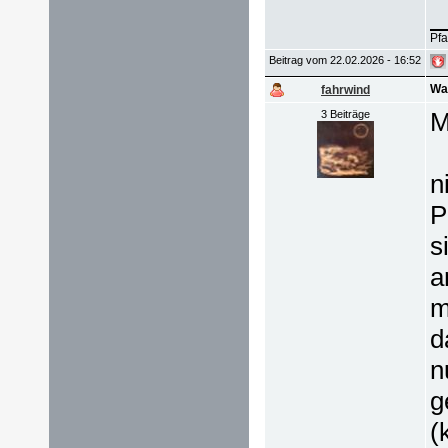
Pfa
Beitrag vom 22.02.2026 - 16:52
Wa
fahrwind
M
3 Beiträge
n
P
s
a
m
d
n
g
(