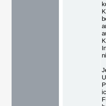
k
K
b
a
a
K
I
n
J
U
P
i
F