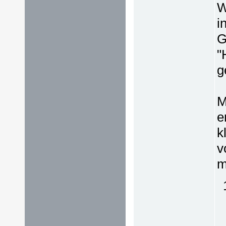
W
i
G
"
g
M
e
k
v
m