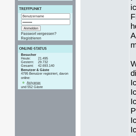
i
TREFFPUNKT
F
h
A
Passwort vergessen?
Registrieren
m
ONLINE-STATUS
Besucher
Heute:
21.495
W
Gestern:
29.732
Gesamt:
42.693.140
Benutzer & Gäste
d
4795 Benutzer registriert, davon
online:
I
Astyanax
und 552 Gäste
I
I
P
I
I