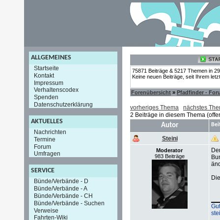
ALLGEMEINES
Startseite
75871 Beiträge & 5217 Themen in 2
Kontakt
Keine neuen Beiträge, seit Ihrem let
Impressum
Verhaltenscodex
Forenübersicht
»
Pfadfinder - Fo
Spenden
Datenschutzerklärung
vorheriges Thema
nächstes Th
2 Beiträge in diesem Thema (offe
AKTUELLES
Autor
Bei
Nachrichten
Steini
Termine
Forum
De
Moderator
Umfragen
983 Beiträge
Bu
änd
SERVICE
Die
Bünde/Verbände - D
Bünde/Verbände - A
Bünde/Verbände - CH
Bünde/Verbände - Suchen
Gut
Verweise
ste
Fahrten-Wiki