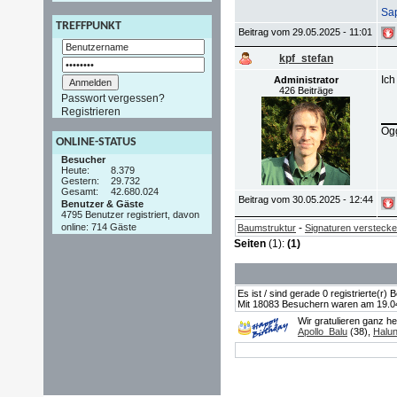
Sap
TREFFPUNKT
Beitrag vom 29.05.2025 - 11:01
kpf_stefan
Ich
Administrator
426 Beiträge
Passwort vergessen?
Registrieren
Ogg
ONLINE-STATUS
Besucher
Heute:
8.379
Gestern:
29.732
Gesamt:
42.680.024
Beitrag vom 30.05.2025 - 12:44
Benutzer & Gäste
4795 Benutzer registriert, davon
online: 714 Gäste
-
Baumstruktur
Signaturen versteck
Seiten
(1):
(1)
Es ist / sind gerade 0 registrierte(r
Mit 18083 Besuchern waren am 19.04.2
Wir gratulieren ganz h
Apollo_Balu
(38),
Halu