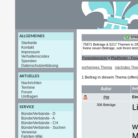
ALLGEMEINES
Startseite
75871 Beiträge & 5217 Themen in 2
Kontakt
Keine neuen Beiträge, seit Ihrem let
Impressum
Verhaltenscodex
Forenübersicht
»
Pfadfinder - Fo
Spenden
Datenschutzerklärung
vorheriges Thema
nächstes Th
AKTUELLES
1 Beitrag in diesem Thema (offen
Nachrichten
Termine
Autor
Bei
Forum
Umfragen
Ein
Pitt
L
306 Beiträge
SERVICE
Bünde/Verbände - D
Bünde/Verbände - A
Bünde/Verbände - CH
w
Bünde/Verbände - Suchen
Verweise
M
Fahrten-Wiki