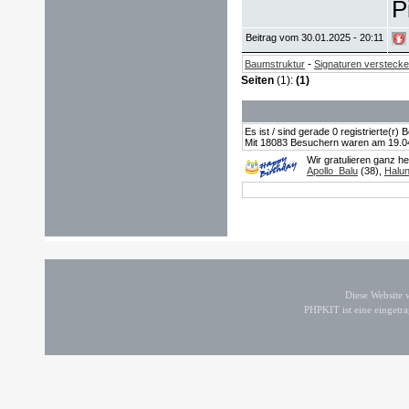
Pi
Beitrag vom 30.01.2025 - 20:11
-
Baumstruktur
Signaturen versteck
Seiten
(1):
(1)
Es ist / sind gerade 0 registrierte(r
Mit 18083 Besuchern waren am 19.04.2
Wir gratulieren ganz h
Apollo_Balu
(38),
Halu
Diese Website
PHPKIT ist eine einget