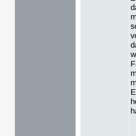
d
m
s
v
d
w
F
m
m
E
h
h