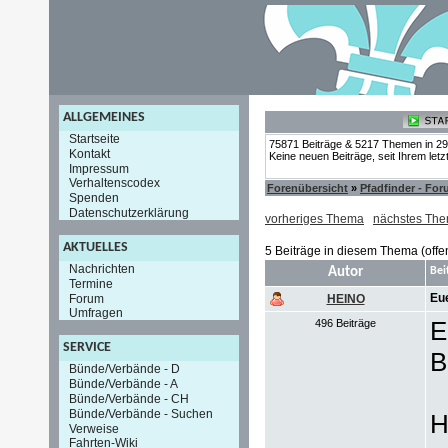
ALLGEMEINES
Startseite
75871 Beiträge & 5217 Themen in 2
Kontakt
Keine neuen Beiträge, seit Ihrem let
Impressum
Verhaltenscodex
Forenübersicht
»
Pfadfinder - Fo
Spenden
Datenschutzerklärung
vorheriges Thema
nächstes Th
AKTUELLES
5 Beiträge in diesem Thema (offe
Nachrichten
Autor
Bei
Termine
Eue
Forum
HEINO
Umfragen
E
496 Beiträge
SERVICE
B
Bünde/Verbände - D
Bünde/Verbände - A
Bünde/Verbände - CH
Bünde/Verbände - Suchen
H
Verweise
Fahrten-Wiki