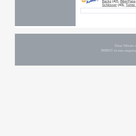
Backe
(42),
BiberPapa
Schlosser
(43),
Tomte (
Diese Website
PHPKIT ist eine einget