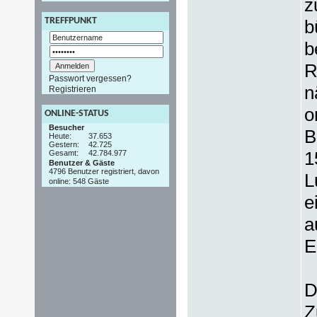
z
TREFFPUNKT
b
b
R
Passwort vergessen?
n
Registrieren
o
ONLINE-STATUS
Besucher
B
Heute:
37.653
Gestern:
42.725
1
Gesamt:
42.784.977
Benutzer & Gäste
4796 Benutzer registriert, davon
L
online: 548 Gäste
e
a
E
D
Z