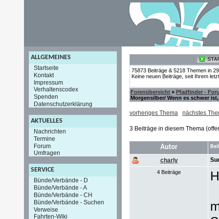
ALLGEMEINES
Startseite
75873 Beiträge & 5218 Themen in 2
Kontakt
Keine neuen Beiträge, seit Ihrem let
Impressum
Verhaltenscodex
Forenübersicht
»
Pfadfinder - Fo
Spenden
Morgensilber/ Wenn es schwer ist,
Datenschutzerklärung
vorheriges Thema
nächstes Th
AKTUELLES
3 Beiträge in diesem Thema (offe
Nachrichten
Termine
Forum
Autor
Bei
Umfragen
Suc
charly
SERVICE
H
4 Beiträge
Bünde/Verbände - D
Bünde/Verbände - A
Bünde/Verbände - CH
Bünde/Verbände - Suchen
m
Verweise
Fahrten-Wiki