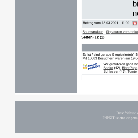
b
n
Beitrag vom 13.03.2021 - 11:02
-
Baumstruktur
Signaturen versteck
Seiten
(1):
(1)
Es ist / sind gerade 0 registrierte(r
Mit 18083 Besuchern waren am 19.04.2
Wir gratulieren ganz h
Backe
(42),
BiberPapa
Schlosser
(43),
Tomte (
Diese Website
PHPKIT ist eine einget