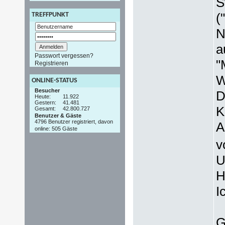
S
(
TREFFPUNKT
N
a
Passwort vergessen?
"
Registrieren
W
ONLINE-STATUS
Besucher
D
Heute:
11.922
Gestern:
41.481
K
Gesamt:
42.800.727
Benutzer & Gäste
4796 Benutzer registriert, davon
A
online: 505 Gäste
v
U
H
I
G