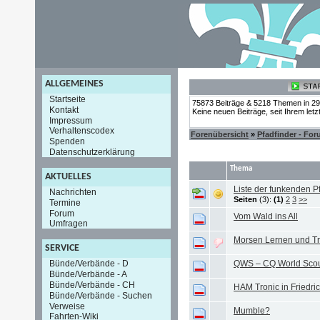
ALLGEMEINES
Startseite
75873 Beiträge & 5218 Themen in 2
Kontakt
Keine neuen Beiträge, seit Ihrem let
Impressum
Verhaltenscodex
Forenübersicht
»
Pfadfinder - Fo
Spenden
Datenschutzerklärung
Thema
AKTUELLES
Liste der funkenden P
Nachrichten
Seiten
(3):
(1)
2
3
>>
Termine
Forum
Vom Wald ins All
Umfragen
Morsen Lernen und Tr
SERVICE
QWS – CQ World Scou
Bünde/Verbände - D
Bünde/Verbände - A
Bünde/Verbände - CH
HAM Tronic in Friedri
Bünde/Verbände - Suchen
Verweise
Mumble?
Fahrten-Wiki