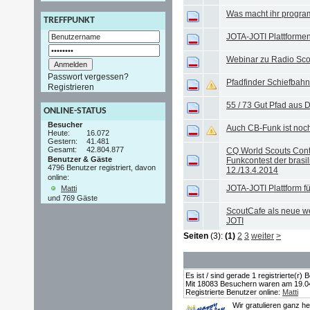
Was macht ihr progr
TREFFPUNKT
JOTA-JOTI Plattformen
Webinar zu Radio Sco
Passwort vergessen?
Pfadfinder Schiefbah
Registrieren
55 / 73 Gut Pfad aus 
ONLINE-STATUS
Besucher
Auch CB-Funk ist noch
Heute:
16.072
Gestern:
41.481
Gesamt:
42.804.877
CQ World Scouts Conte
Benutzer & Gäste
Funkcontest der brasi
4796 Benutzer registriert, davon
12./13.4.2014
online:
JOTA-JOTI Plattform fü
Matti
und 769 Gäste
ScoutCafe als neue we
JOTI
Seiten
(3):
(1)
2
3
weiter
>
Es ist / sind gerade 1 registrierte(r
Mit 18083 Besuchern waren am 19.04.2
Registrierte Benutzer online:
Matti
Wir gratulieren ganz h