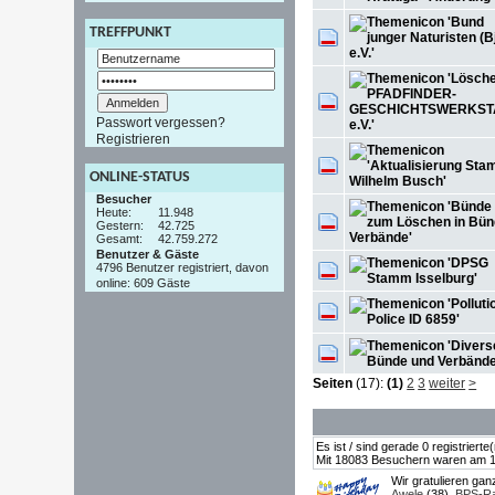
TREFFPUNKT
Passwort vergessen?
Registrieren
ONLINE-STATUS
Besucher
Heute:
11.948
Gestern:
42.725
Gesamt:
42.759.272
Benutzer & Gäste
4796 Benutzer registriert, davon
online: 609 Gäste
Seiten
(17):
(1)
2
3
weiter
>
Es ist / sind gerade 0 registrier
Mit 18083 Besuchern waren am 19.
Wir gratulieren ga
Awele
(38),
BPS-Ra