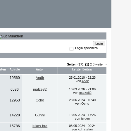
Login speichern
Seiten
(17):
(1)
2
3
weiter
>
rten
Aufrufe
Autor
Letzter Beitrag
19560
Andir
25.01.2010 - 22:23
von
Andir
6586
matze82
16.03.2026 - 21:06
von
matze82
12953
Ocho
28.06.2024 - 10:40
von
Ocho
14228
Günni
13.05.2024 - 17:26
von
jergen
15786
lukas-hra
08.05.2024 - 09:24
von
kpf_stefan