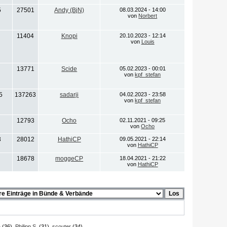
5
27501
Andy (BjN)
08.03.2024 - 14:00
von
Norbert
11404
Knopi
20.10.2023 - 12:14
von
Louis
13771
Scide
05.02.2023 - 00:01
von
kpf_stefan
5
137263
sadarji
04.02.2023 - 23:58
von
kpf_stefan
12793
Ocho
02.11.2021 - 09:25
von
Ocho
3
28012
HathiCP
09.05.2021 - 22:14
von
HathiCP
18678
moggeCP
18.04.2021 - 21:22
von
HathiCP
a
(36),
Philipp S.
(31),
scouter
(34)