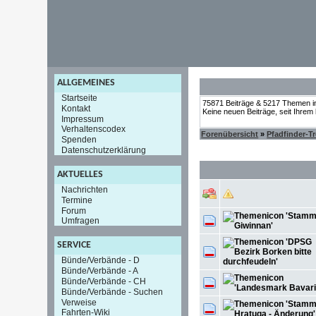
ALLGEMEINES
Startseite
75871 Beiträge & 5217 Themen i
Kontakt
Keine neuen Beiträge, seit Ihrem
Impressum
Verhaltenscodex
Forenübersicht
»
Pfadfinder-T
Spenden
Datenschutzerklärung
AKTUELLES
Nachrichten
Termine
Forum
Umfragen
SERVICE
Bünde/Verbände - D
Bünde/Verbände - A
Bünde/Verbände - CH
Bünde/Verbände - Suchen
Verweise
Fahrten-Wiki