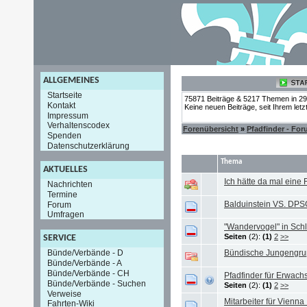
ALLGEMEINES
Startseite
75871 Beiträge & 5217 Themen in 2
Kontakt
Keine neuen Beiträge, seit Ihrem let
Impressum
Verhaltenscodex
Forenübersicht
»
Pfadfinder - Fo
Spenden
Datenschutzerklärung
Thema
AKTUELLES
Ich hätte da mal eine F
Nachrichten
Termine
Balduinstein VS. DPSG
Forum
Umfragen
"Wandervogel" in Sch
Seiten
(2):
(1)
2
>>
SERVICE
Bündische Jungengru
Bünde/Verbände - D
Bünde/Verbände - A
Bünde/Verbände - CH
Pfadfinder für Erwac
Bünde/Verbände - Suchen
Seiten
(2):
(1)
2
>>
Verweise
Mitarbeiter für Vienna
Fahrten-Wiki