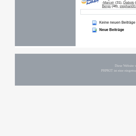
-Marcel-
(31),
Diabolo
(
Bergs
(48),
stephan00
Keine neuen Beiträge
Neue Beiträge
Diese Website
PHPKIT ist eine einget