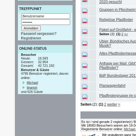
2020 gesucht
TREFFPUNKT
Gruppen in Pforzheim
Religiöse Pfadfinder
Paket auf Großfahrt -
Passwort vergessen?
Seiten
(2):
(1)
2
>>
Registrieren
Ubier, Bündisches Aud
Musik?
ONLINE-STATUS
Altes Pfadfindermesse
Besucher
Heute:
16.593
Gestern:
32.954
Anfrage per Mail: Gibt'
Gesamt:
42.721.192
Pfadfinder?
Benutzer & Gäste
4795 Benutzer registriert, davon
BdP Bundeslager 201
online:
Michael
Planwagenfahrt
tinanon
und 626 Gäste
Pfadfindergruppe im
Seiten
(2):
(1)
2
weiter
>
Es ist / sind gerade 2 registrierte(r
Mit 18083 Besuchern waren am 19.04.2
Registrierte Benutzer online:
Michael
Wir gratulieren ganz h