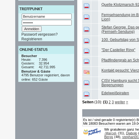
Quelle Klotzmarsch 9
TREFFPUNKT
Fernsehsendung im BR 
Lion)
Stefan George. Das 
(Fernseh-Sendung)
Passwort vergessen?
Registrieren
100. Geburtstag von S
ONLINE-STATUS
"Der Casteller Ring"
Besucher
Heute:
7.396
Pfadfindergrab an Sc
Gestern:
32.954
Gesamt:
42.711.995
Kontakt gesucht: Vier
Benutzer & Gäste
4795 Benutzer registriert, davon
online: 652 Gäste
CISV Hamburg sucht Sta
Begenungen
Edelweißpiraten
Seiten
(10):
(1)
2
3
weiter
>
Es ist / sind gerade 0 registrierte(r
Mit 18083 Besuchern waren am 19.04.2
Wir gratulieren ganz h
-Marcel-
(31),
Diabolo
(
Bergs
(48),
stephan00