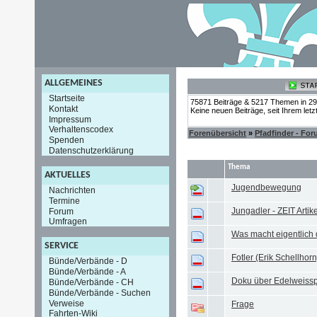
ALLGEMEINES
Startseite
75871 Beiträge & 5217 Themen in 2
Kontakt
Keine neuen Beiträge, seit Ihrem let
Impressum
Verhaltenscodex
Forenübersicht
»
Pfadfinder - Fo
Spenden
Datenschutzerklärung
Thema
AKTUELLES
Jugendbewegung
Nachrichten
Termine
Jungadler - ZEIT Artike
Forum
Umfragen
Was macht eigentlic
SERVICE
Fotler (Erik Schellhorn
Bünde/Verbände - D
Bünde/Verbände - A
Doku über Edelweisspi
Bünde/Verbände - CH
Bünde/Verbände - Suchen
Verweise
Frage
Fahrten-Wiki