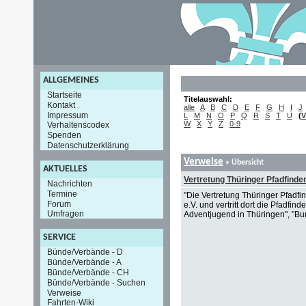
ALLGEMEINES
Startseite
Titelauswahl:
Kontakt
alle
A
B
C
D
E
F
G
H
I
J
Impressum
L
M
N
O
P
Q
R
S
T
U
(
V
W
X
Y
Z
0-9
Verhaltenscodex
Spenden
Datenschutzerklärung
Verweise
» Übersicht
AKTUELLES
Vertretung Thüringer Pfadfinde
Nachrichten
Termine
"Die Vertretung Thüringer Pfadfi
Forum
e.V. und vertritt dort die Pfadfi
Umfragen
Adventjugend in Thüringen", "Bun
SERVICE
Bünde/Verbände - D
Bünde/Verbände - A
Bünde/Verbände - CH
Bünde/Verbände - Suchen
Verweise
Fahrten-Wiki