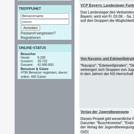
VCP Bayern: Landeslager Funk
TREFFPUNKT
Das Landeslager des Verbandes C
Bayern, wird von Fr. 03.08. - Sa
soll den Gruppen die Möglichke
Passwort vergessen?
Registrieren
ONLINE-STATUS
Besucher
Heute:
9.205
Von Navajos und Edelweißpirat
Gestern:
29.732
Gesamt:
42.680.850
"Navajos", "Edelweißpiraten", "St
Benutzer & Gäste
verbergen sich Gruppen von Jugen
4795 Benutzer registriert, davon
in den Jahren der NS-Herrschaft 
online: 490 Gäste
Verlag der Jugendbewegung
Dieses Projekt gibt wesentlich
Darunter: "Buschtrommel", "Eisb
der Verlag der Jugendbewegung v
mehr