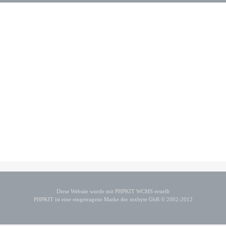
Diese Website wurde mit PHPKIT WCMS erstellt
PHPKIT ist eine eingetragene Marke der mxbyte GbR © 2002-2012