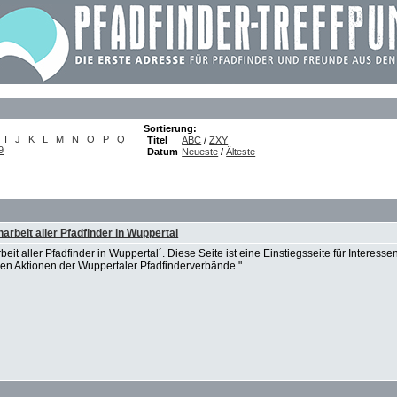
Sortierung:
I
J
K
L
M
N
O
P
Q
Titel
ABC
/
ZXY
9
Datum
Neueste
/
Älteste
rbeit aller Pfadfinder in Wuppertal
eit aller Pfadfinder in Wuppertal´. Diese Seite ist eine Einstiegsseite für Interesse
en Aktionen der Wuppertaler Pfadfinderverbände."