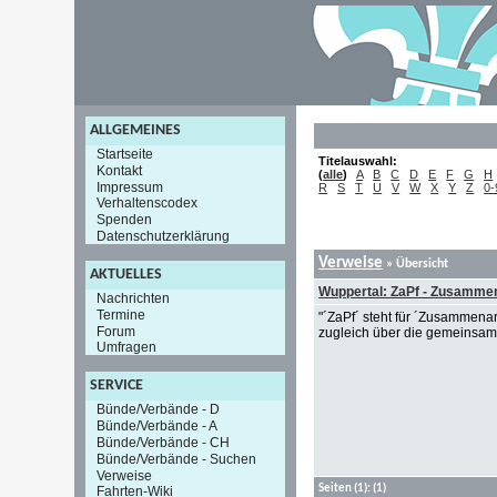
ALLGEMEINES
Startseite
Titelauswahl:
Kontakt
(
alle
)
A
B
C
D
E
F
G
H
Impressum
R
S
T
U
V
W
X
Y
Z
0-
Verhaltenscodex
Spenden
Datenschutzerklärung
Verweise
» Übersicht
AKTUELLES
Wuppertal: ZaPf - Zusammena
Nachrichten
Termine
"´ZaPf´ steht für ´Zusammenarb
Forum
zugleich über die gemeinsam
Umfragen
SERVICE
Bünde/Verbände - D
Bünde/Verbände - A
Bünde/Verbände - CH
Bünde/Verbände - Suchen
Verweise
Seiten
(1):
(1)
Fahrten-Wiki