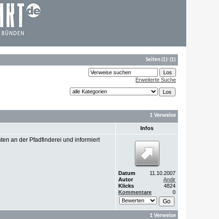
Seiten
(1):
(1)
Erweiterte Suche
1 Verweise
Infos
nten an der Pfadfinderei und informiert
Datum
11.10.2007
Autor
Andir
Klicks
4824
Kommentare
0
1 Verweise