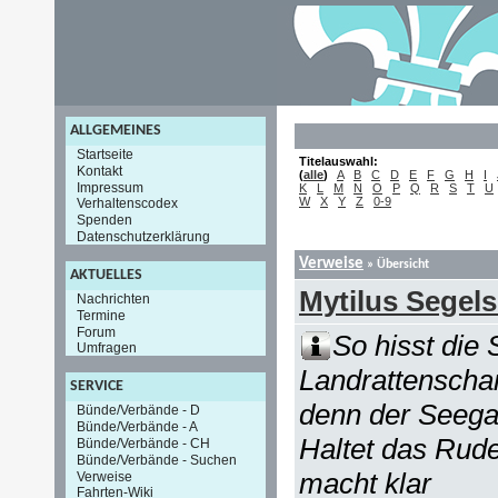
ALLGEMEINES
Startseite
Titelauswahl:
Kontakt
(
alle
)
A
B
C
D
E
F
G
H
I
Impressum
K
L
M
N
O
P
Q
R
S
T
U
W
X
Y
Z
0-9
Verhaltenscodex
Spenden
Datenschutzerklärung
Verweise
» Übersicht
AKTUELLES
Mytilus Segels
Nachrichten
Termine
Forum
So hisst die 
Umfragen
Landrattenschar
SERVICE
denn der Seegan
Bünde/Verbände - D
Bünde/Verbände - A
Haltet das Rud
Bünde/Verbände - CH
Bünde/Verbände - Suchen
macht klar
Verweise
Fahrten-Wiki