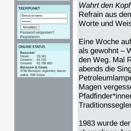
Wahrt den Kopf
TREFFPUNKT
Refrain aus dem
Worte und Weis
Passwort vergessen?
Registrieren
Eine Woche auf 
ONLINE-STATUS
als gewohnt – 
Besucher
Heute:
19.341
den Weg. Mal R
Gestern:
42.725
Gesamt:
42.766.665
abends die Sin
Benutzer & Gäste
4796 Benutzer registriert, davon
online: 598 Gäste
Petroleumlampen
Magen vergesse
Pfadfinder*inne
Traditionssegle
1983 wurde de