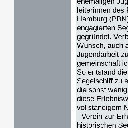
ehemaligen Jug
leiterinnen des
Hamburg (PBN),
engagierten Se
gegründet. Ver
Wunsch, auch a
Jugendarbeit zu
gemeinschaftli
So entstand die 
Segelschiff zu 
die sonst wenig
diese Erlebniswe
vollständigem 
- Verein zur Er
historischen Seg