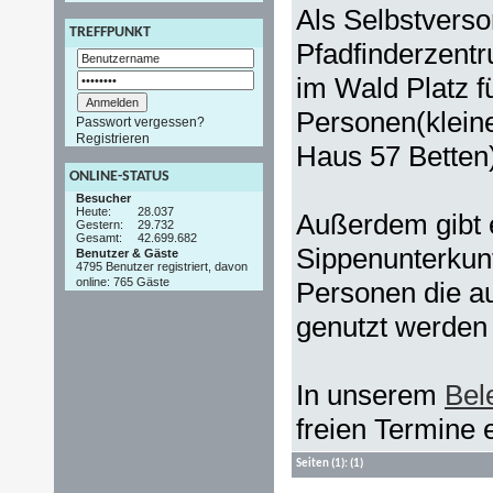
Als Selbstverso
TREFFPUNKT
Pfadfinderzent
im Wald Platz f
Personen(klein
Passwort vergessen?
Registrieren
Haus 57 Betten
ONLINE-STATUS
Besucher
Heute:
28.037
Außerdem gibt e
Gestern:
29.732
Gesamt:
42.699.682
Sippenunterkunf
Benutzer & Gäste
4795 Benutzer registriert, davon
online: 765 Gäste
Personen die au
genutzt werden
In unserem
Bel
freien Termine
Seiten
(1):
(1)