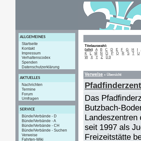
ALLGEMEINES
Startseite
Titelauswahl:
Kontakt
(
alle
)
A
B
C
D
E
F
G
H
I
Impressum
K
L
M
N
O
P
Q
R
S
T
U
W
X
Y
Z
0-9
Verhaltenscodex
Spenden
Datenschutzerklärung
Verweise
» Übersicht
AKTUELLES
Pfadfinderzen
Nachrichten
Termine
Forum
Das Pfadfinder
Umfragen
Butzbach-Boden
SERVICE
Landeszentren 
Bünde/Verbände - D
Bünde/Verbände - A
seit 1997 als J
Bünde/Verbände - CH
Bünde/Verbände - Suchen
Freizeitstätte b
Verweise
Fahrten-Wiki