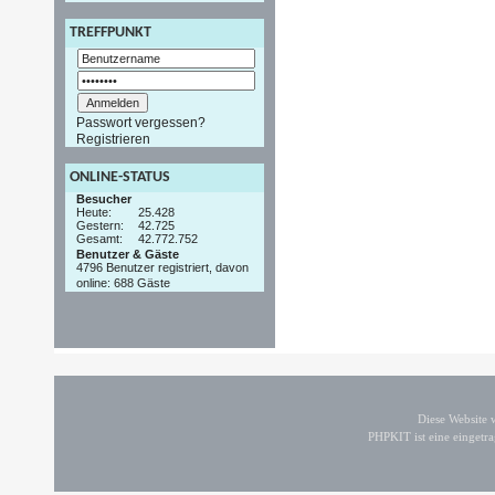
TREFFPUNKT
Passwort vergessen?
Registrieren
ONLINE-STATUS
Besucher
Heute:
25.428
Gestern:
42.725
Gesamt:
42.772.752
Benutzer & Gäste
4796 Benutzer registriert, davon
online: 688 Gäste
Diese Website
PHPKIT ist eine einget