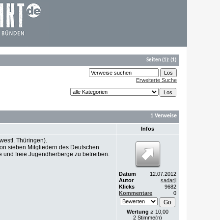
Seiten
(1):
(1)
Erweiterte Suche
1 Verweise
Infos
westl. Thüringen).
 von sieben Mitgliedern des Deutschen
e und freie Jugendherberge zu betreiben.
Datum
12.07.2012
Autor
sadarji
Klicks
9682
Kommentare
0
Wertung
ø 10,00
2 Stimme(n)