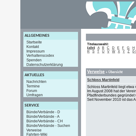
ALLGEMEINES
Startseite
Titelauswahl:
Kontakt
(
alle
)
A
B
C
D
E
F
G
H
Impressum
R
S
T
U
V
W
X
Y
Z
0-
Verhaltenscodex
Spenden
Datenschutzerklärung
Verweise
» Übersicht
AKTUELLES
Schloss Martinfeld
Nachrichten
Termine
Schloss Martinfeld liegt etwa
Forum
Im August 2008 hat der Verei
Umfragen
Pfadfinderbundes gegründet w
Seit November 2010 ist das A
SERVICE
Bünde/Verbände - D
Bünde/Verbände - A
Bünde/Verbände - CH
Bünde/Verbände - Suchen
Verweise
Fahrten-Wiki