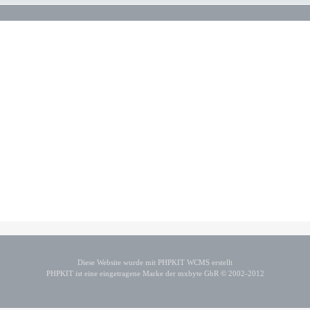
Diese Website wurde mit PHPKIT WCMS erstellt
PHPKIT ist eine eingetragene Marke der mxbyte GbR © 2002-2012