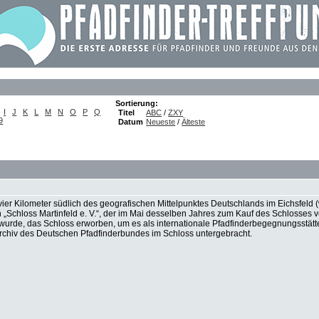
Sortierung:
I
J
K
L
M
N
O
P
Q
Titel
ABC
/
ZXY
9
Datum
Neueste
/
Älteste
 vier Kilometer südlich des geografischen Mittelpunktes Deutschlands im Eichsfeld (
n „Schloss Martinfeld e. V.“, der im Mai desselben Jahres zum Kauf des Schlosses
urde, das Schloss erworben, um es als internationale Pfadfinderbegegnungsstätt
rchiv des Deutschen Pfadfinderbundes im Schloss untergebracht.