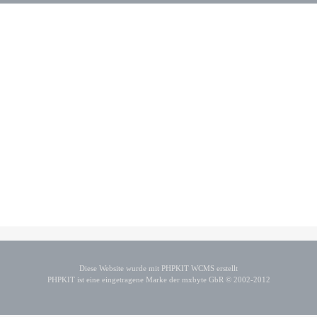
Diese Website wurde mit PHPKIT WCMS erstellt
PHPKIT ist eine eingetragene Marke der mxbyte GbR © 2002-2012