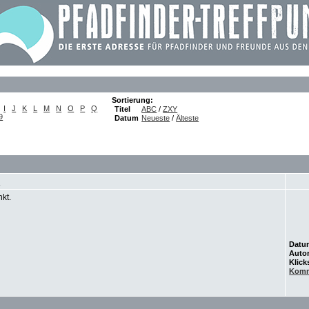
Sortierung:
I
J
K
L
M
N
O
P
Q
Titel
ABC
/
ZXY
9
Datum
Neueste
/
Älteste
)
nkt.
Datu
Auto
Klick
Komm