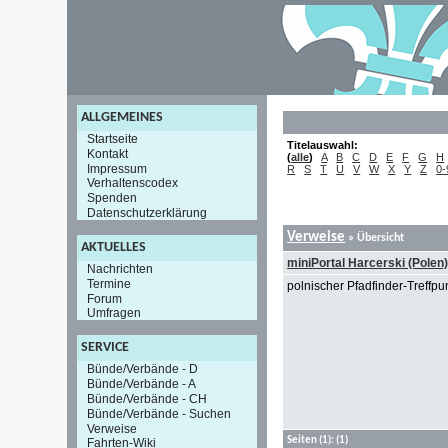
ALLGEMEINES
Startseite
Titelauswahl:
Kontakt
(
alle
)
A
B
C
D
E
F
G
H
Impressum
R
S
T
U
V
W
X
Y
Z
0-
Verhaltenscodex
Spenden
Datenschutzerklärung
Verweise
» Übersicht
AKTUELLES
miniPortal Harcerski (Polen
Nachrichten
Termine
polnischer Pfadfinder-Treffpu
Forum
Umfragen
SERVICE
Bünde/Verbände - D
Bünde/Verbände - A
Bünde/Verbände - CH
Bünde/Verbände - Suchen
Verweise
Seiten
(1):
(1)
Fahrten-Wiki