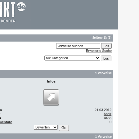
Seiten
(1):
(1)
Erweiterte Suche
1 Verweise
Infos
m
21.03.2012
r
Andir
s
4455
entare
0
1 Verweise