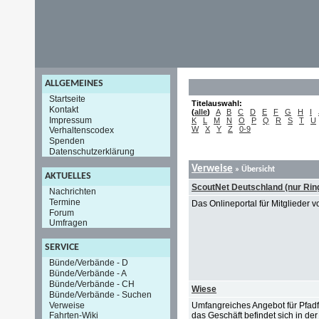
ALLGEMEINES
Startseite
Titelauswahl:
Kontakt
(
alle
)
A
B
C
D
E
F
G
H
I
Impressum
K
L
M
N
O
P
Q
R
S
T
U
W
X
Y
Z
0-9
Verhaltenscodex
Spenden
Datenschutzerklärung
Verweise
» Übersicht
AKTUELLES
ScoutNet Deutschland (nur Ri
Nachrichten
Termine
Das Onlineportal für Mitgliede
Forum
Umfragen
SERVICE
Bünde/Verbände - D
Bünde/Verbände - A
Bünde/Verbände - CH
Wiese
Bünde/Verbände - Suchen
Verweise
Umfangreiches Angebot für Pfad
das Geschäft befindet sich in de
Fahrten-Wiki