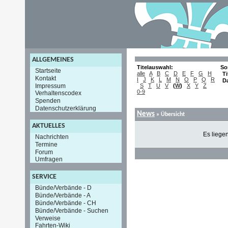
ALLGEMEINES
Titelauswahl:
So
Startseite
alle
A
B
C
D
E
F
G
H
Ti
Kontakt
I
J
K
L
M
N
O
P
Q
R
D
Impressum
S
T
U
V
(
W
)
X
Y
Z
0-9
Verhaltenscodex
Spenden
Datenschutzerklärung
News
» Übersicht
AKTUELLES
Es liege
Nachrichten
Termine
Forum
Umfragen
SERVICE
Bünde/Verbände - D
Bünde/Verbände - A
Bünde/Verbände - CH
Bünde/Verbände - Suchen
Verweise
Fahrten-Wiki