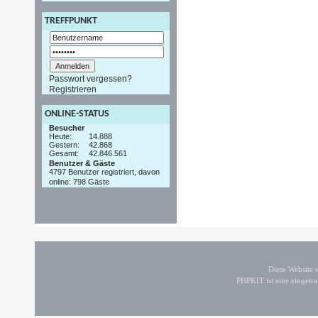
TREFFPUNKT
Passwort vergessen?
Registrieren
ONLINE-STATUS
Besucher
Heute:
14.888
Gestern:
42.868
Gesamt:
42.846.561
Benutzer & Gäste
4797 Benutzer registriert, davon
online: 798 Gäste
Diese Website
PHPKIT ist eine einget