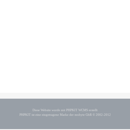
Diese Website wurde mit PHPKIT WCMS erstellt
PHPKIT ist eine eingetragene Marke der mxbyte GbR © 2002-2012