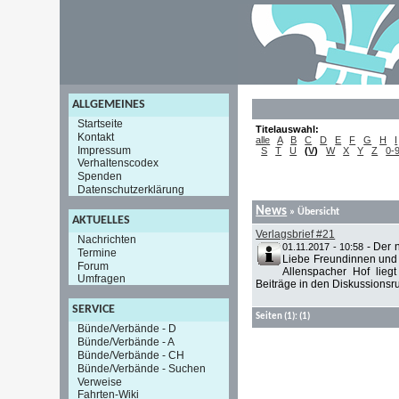
ALLGEMEINES
Startseite
Titelauswahl:
Kontakt
alle
A
B
C
D
E
F
G
H
I
Impressum
S
T
U
(
V
)
W
X
Y
Z
0-
Verhaltenscodex
Spenden
Datenschutzerklärung
News
» Übersicht
AKTUELLES
Verlagsbrief #21
Nachrichten
-
Der 
01.11.2017 - 10:58
Termine
Liebe Freundinnen und 
Forum
Allenspacher Hof lieg
Umfragen
Beiträge in den Diskussionsru
SERVICE
Seiten
(1):
(1)
Bünde/Verbände - D
Bünde/Verbände - A
Bünde/Verbände - CH
Bünde/Verbände - Suchen
Verweise
Fahrten-Wiki