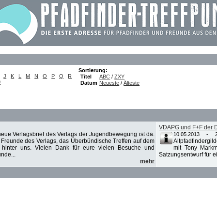
Sortierung:
J
K
L
M
N
O
P
Q
R
Titel
ABC
/
ZXY
9
Datum
Neueste
/
Älteste
VDAPG und F+F der 
neue Verlagsbrief des Verlags der Jugendbewegung ist da.
10.05.2013 - 2
Freunde des Verlags, das Überbündische Treffen auf dem
Altpfadfinderg
t hinter uns. Vielen Dank für eure vielen Besuche und
mit Tony Markm
nde...
Satzungsentwurf für e
mehr