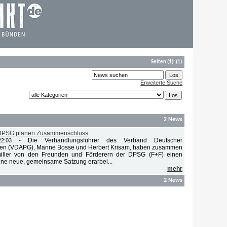
Seiten
(1):
(1)
Erweiterte Suche
2 News
DPSG planen Zusammenschluss
-
Die Verhandlungsführer des Verband Deutscher
2:03
ilden (VDAPG), Manne Bosse und Herbert Krisam, haben zusammen
iller von den Freunden und Förderern der DPSG (F+F) einen
ine neue, gemeinsame Satzung erarbei...
mehr
2 News